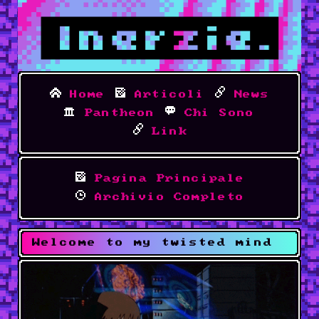
Home
Articoli
News
Pantheon
Chi Sono
Link
Pagina Principale
Archivio Completo
Welcome to my twisted mind